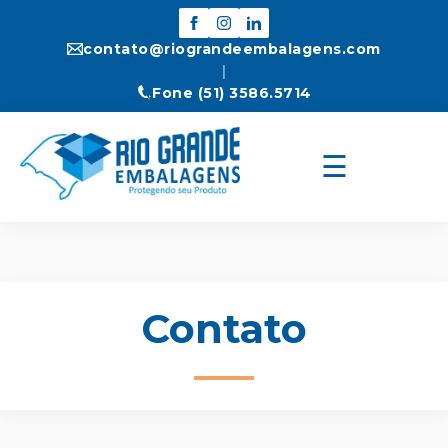
contato@riograndeembalagens.com
|
Fone (51) 3586.5714
☰
Início
Quem Somos
Contato
Produtos
Orçamento